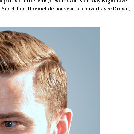
epuis sa sortie. Puis, c’est lors du Saturday Night Live
it Sanctified. Il remet de nouveau le couvert avec
Drown
,