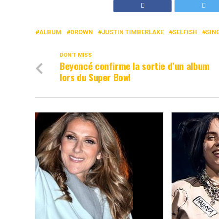
ALBUM
DROWN
JUSTIN TIMBERLAKE
SELFISH
SIN
DON'T MISS
Beyoncé confirme la sortie d’un album
lors du Super Bowl