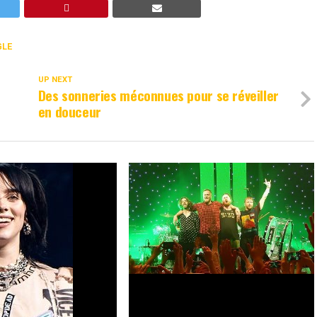
GLE
UP NEXT
Des sonneries méconnues pour se réveiller
en douceur