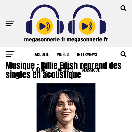
ACCUEIL
VIDÉOS
INTERVIEWS
MUSIQUE
Musique : Billie Eilish reprend des
CULTURE
CONCERTS
CLASSIQUE
singles en acoustique
MUSIQUE
NOUVEAUTÉS