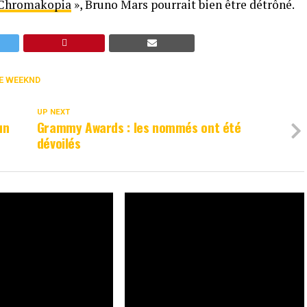
Chromakopia
», Bruno Mars pourrait bien être détrôné.
E WEEKND
UP NEXT
un
Grammy Awards : les nommés ont été
dévoilés