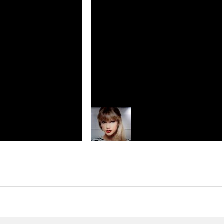
Taylor Swift brise un record avec The
Tortured Poets Department
ouvez un tube à la une
voile les titres de The
Taylor Swift : la chanteuse américaine
s Department
et son succès aux MTV