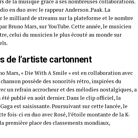
ers de la musique grâce à ses nombreuses collaborations.
udio en duo avec le rappeur Anderson .Paak. La
ar le milliard de streams sur la plateforme et le nombre
 par Bruno Mars, sur YouTube. Cette année, le musicien
itre, celui du musicien le plus écouté au monde sur
els.
s de l’artiste cartonnent
o Mars, « Die With A Smile » est en collaboration avec
e chanson possède des sonorités rétro, inspirées du
ec un refrain accrocheur et des mélodies nostalgiques, a
é publié en août dernier. Dans le clip officiel, la
aga est saisissante. Poursuivant sur cette lancée, le
tte fois-ci en duo avec Rosé, l’étoile montante de la K-
la première place des classements mondiaux,