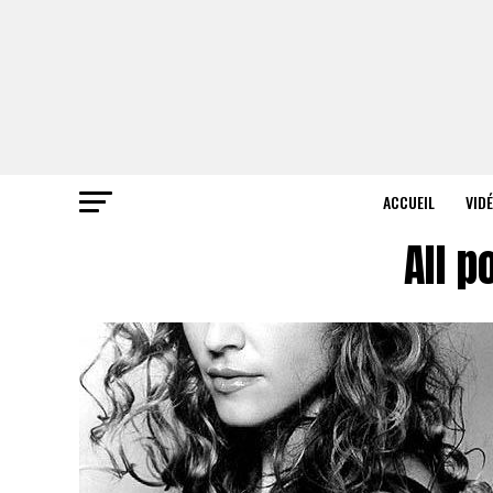
ACCUEIL
VID
All p