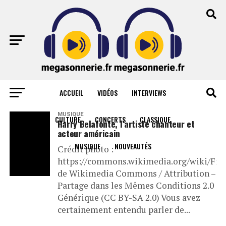
ACCUEIL
VIDÉOS
INTERVIEWS
All posts tagged "martin luther king"
MUSIQUE
CULTURE
CONCERTS
CLASSIQUE
Harry Belafonte, l’artiste chanteur et
acteur américain
MUSIQUE
NOUVEAUTÉS
Crédit photo :
https://commons.wikimedia.org/wiki/File
de Wikimedia Commons / Attribution –
Partage dans les Mêmes Conditions 2.0
Générique (CC BY-SA 2.0) Vous avez
certainement entendu parler de...