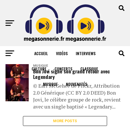
ACCUEIL
VIDÉOS
INTERVIEWS
All posts tagged "legendary"
MUSIQUE
CULTURE
CONCERTS
CLASSIQUE
Bon Jovi signe son grand retour avec
Legendary
MUSIQUE
NOUVEAUTÉS
© Earl McGehee de Flickr, Attribution
2.0 Générique (CC BY 2.0 DEED) Bon
Jovi, le célèbre groupe de rock, revient
avec un single baptisé « Legendary...
MORE POSTS