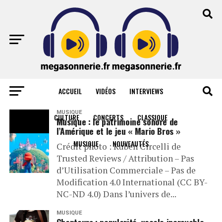
ACCUEIL
VIDÉOS
INTERVIEWS
All posts tagged "chanteurs"
MUSIQUE
CULTURE
CONCERTS
CLASSIQUE
Musique : le patrimoine sonore de
l’Amérique et le jeu « Mario Bros »
MUSIQUE
NOUVEAUTÉS
Crédit photo : Ruben Circelli de
Trusted Reviews / Attribution – Pas
d’Utilisation Commerciale – Pas de
Modification 4.0 International (CC BY-
NC-ND 4.0) Dans l’univers de...
MUSIQUE