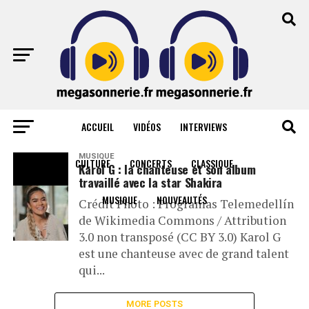
ACCUEIL
VIDÉOS
INTERVIEWS
All posts tagged "actualite musicale"
MUSIQUE
CULTURE
CONCERTS
CLASSIQUE
Karol G : la chanteuse et son album
travaillé avec la star Shakira
MUSIQUE
NOUVEAUTÉS
Crédit Photo : Programas Telemedellín
de Wikimedia Commons / Attribution
3.0 non transposé (CC BY 3.0) Karol G
est une chanteuse avec de grand talent
qui...
MORE POSTS